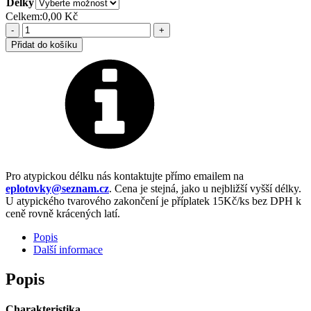
Délky
Celkem:
0,00 Kč
Smrková
plotovka
Přidat do košíku
-
půl
oblouk
množství
Pro atypickou délku nás kontaktujte přímo emailem na
eplotovky@seznam.cz
. Cena je stejná, jako u nejbližší vyšší délky.
U atypického tvarového zakončení je příplatek 15Kč/ks bez DPH k
ceně rovně krácených latí.
Popis
Další informace
Popis
Charakteristika