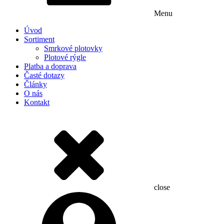
Menu
Úvod
Sortiment
Smrkové plotovky
Plotové rýgle
Platba a doprava
Časté dotazy
Články
O nás
Kontakt
close