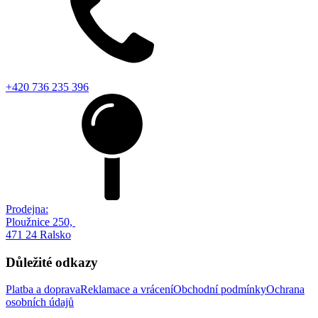
+420 736 235 396
Prodejna:
Ploužnice 250,
471 24 Ralsko
Důležité odkazy
Platba a doprava
Reklamace a vrácení
Obchodní podmínky
Ochrana
osobních údajů