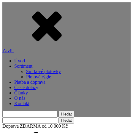
Zavřít
Úvod
Sortiment
Smrkové plotovky
Plotové rýgle
Platba a doprava
Časté dotazy
Články
O nás
Kontakt
Vyhledávání
Vyhledávání
Doprava ZDARMA od 10 000 Kč