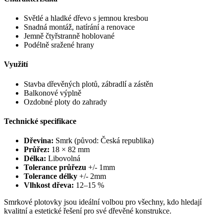
Světlé a hladké dřevo s jemnou kresbou
Snadná montáž, natírání a renovace
Jemně čtyřstranně hoblované
Podélně sražené hrany
Využití
Stavba dřevěných plotů, zábradlí a zástěn
Balkonové výplně
Ozdobné ploty do zahrady
Technické specifikace
Dřevina:
Smrk (původ: Česká republika)
Průřez:
18 × 82 mm
Délka:
Libovolná
Tolerance průřezu
+/- 1mm
Tolerance délky
+/- 2mm
Vlhkost dřeva:
12–15 %
Smrkové plotovky jsou ideální volbou pro všechny, kdo hledají
kvalitní a estetické řešení pro své dřevěné konstrukce.