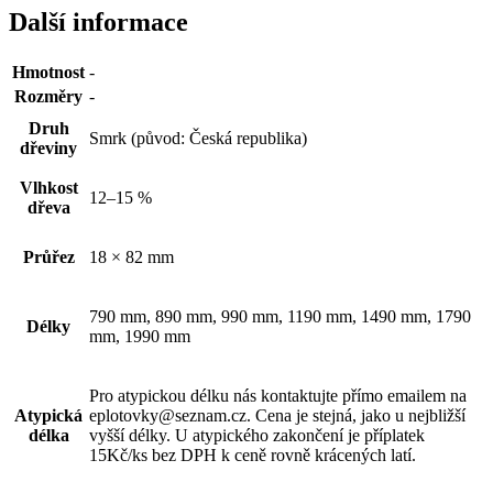
Další informace
Hmotnost
-
Rozměry
-
Druh
Smrk (původ: Česká republika)
dřeviny
Vlhkost
12–15 %
dřeva
Průřez
18 × 82 mm
790 mm, 890 mm, 990 mm, 1190 mm, 1490 mm, 1790
Délky
mm, 1990 mm
Pro atypickou délku nás kontaktujte přímo emailem na
Atypická
eplotovky@seznam.cz. Cena je stejná, jako u nejbližší
délka
vyšší délky. U atypického zakončení je příplatek
15Kč/ks bez DPH k ceně rovně krácených latí.